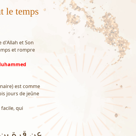
t le temps
e d'Allah et Son
 temps et rompre
h Muhammed
lunaire) est comme
ois jours de jeûne
facile, qui
عن قرة بن 