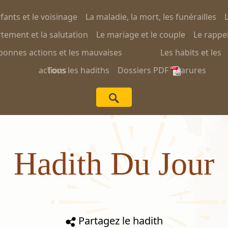
nfants et le voisinage
La maladie, la mort, les funérailles
L
ement et la salutation
Le mariage et le couple
Le rappel
bonnes actions et les mauvaises
Les habits et les
actions
Tous les hadiths
Dossiers PDF
parures
Hadith Du Jour
Partagez le hadith