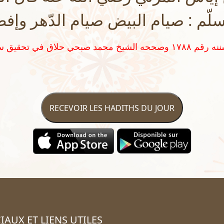
سلّم : صيام البيض صيام الدّهر وإف
RECEVOIR LES HADITHS DU JOUR
IAUX ET LIENS UTILES