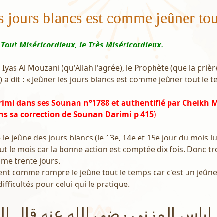
s jours blancs est comme jeûner tou
 Tout Miséricordieux, le Très Miséricordieux.
Iyas Al Mouzani (qu'Allah l'agrée), le Prophète (que la prièr
i) a dit : « Jeûner les jours blancs est comme jeûner tout le
)
rimi dans ses Sounan n°1788 et authentifié par Cheik
ns sa correction de Sounan Darimi p 415)
ue le jeûne des jours blancs (le 13e, 14e et 15e jour du mois 
out le mois car la bonne action est comptée dix fois. Donc tr
me trente jours.
ent comme rompre le jeûne tout le temps car c'est un jeûne 
ifficultés pour celui qui le pratique.
إياس المزني رضي الله عنه قال الن