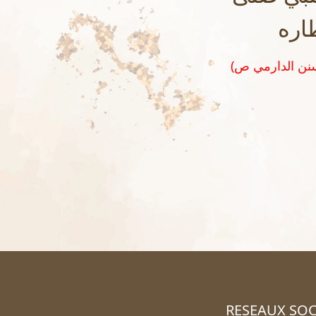
طاره
(رواه الدارمي في سننه رقم ١٧٨٨ وصححه الشيخ محمد صبحي حلاق في تحقيق سنن الدارمي ص
RESEAUX SOC