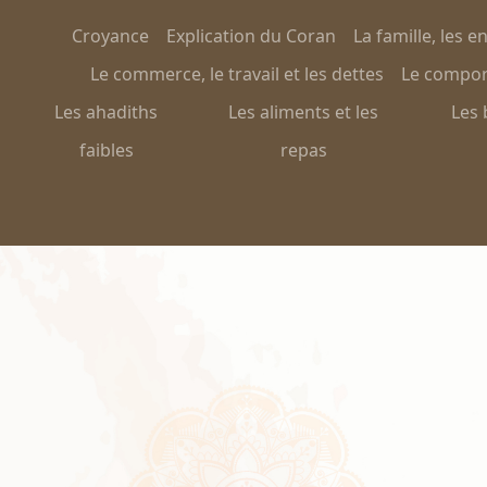
Croyance
Explication du Coran
La famille, les e
Le commerce, le travail et les dettes
Le comport
Les ahadiths
Les aliments et les
Les 
faibles
repas