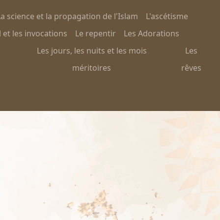
a science et la propagation de l'Islam
L'ascétisme
 et les invocations
Le repentir
Les Adorations
Les jours, les nuits et les mois
Les
méritoires
rêves