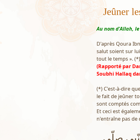
Jeûner le
Au nom d'Allah, le
D'après Qoura Ibn 
salut soient sur lu
tout le temps ». (*
(Rapporté par Da
Soubhi Hallaq da
(*) C'est-à-dire q
le fait de jeûner t
sont comptés com
Et ceci est égalem
n'entraîne pas de d
ّبي صلّى